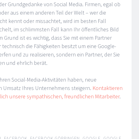
 der Grundgedanke von Social Media. Firmen, egal ob
r aus einem anderen Teil der Welt – wer die
cht kennt oder missachtet, wird im besten Fall
chelt, im schlimmsten Fall kann Ihr öffentliches Bild
m Grund ist es wichtig, dass Sie mit einem Partner
 technisch die Fähigkeiten besitzt um eine Google-
fen und zu realisieren, sondern ein Partner, der Sie
en und ehrlich berät.
Ihren Social-Media-Aktivitäten haben, neue
en Umsatz Ihres Unternehmens steigern.
Kontaktieren
dlich unsere sympathischen, freundlichen Mitarbeiter
.
N
,
FACEBOOK
,
FACEBOOK GÖPPINGEN
,
GOOGLE
,
GOOGLE