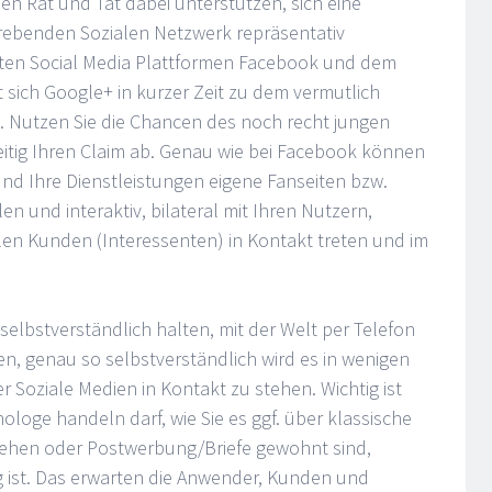
en Rat und Tat dabei unterstützen, sich eine
rebenden Sozialen Netzwerk repräsentativ
rten Social Media Plattformen Facebook und dem
 sich Google+ in kurzer Zeit zu dem vermutlich
t. Nutzen Sie die Chancen des noch recht jungen
itig Ihren Claim ab. Genau wie bei Facebook können
 und Ihre Dienstleistungen eigene Fanseiten bzw.
en und interaktiv, bilateral mit Ihren Nutzern,
en Kunden (Interessenten) in Kontakt treten und im
 selbstverständlich halten, mit der Welt per Telefon
en, genau so selbstverständlich wird es in wenigen
r Soziale Medien in Kontakt zu stehen. Wichtig ist
nologe handeln darf, wie Sie es ggf. über klassische
sehen oder Postwerbung/Briefe gewohnt sind,
g ist. Das erwarten die Anwender, Kunden und