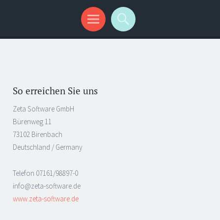
So erreichen Sie uns
Zeta Software GmbH
Bürenweg 11
73102 Birenbach
Deutschland / Germany
Telefon 07161/98897-0
info@zeta-software.de
www.zeta-software.de