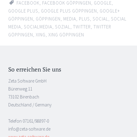
FACEBOOK
,
FACEBOOK GÖPPINGEN
,
GOOGLE
,
GOOGLE PLUS
,
GOOGLE PLUS GÖPPINGEN
,
GOOGLE+
GÖPPINGEN
,
GÖPPINGEN
,
MEDIA
,
PLUS
,
SOCIAL
,
SOCIAL
MEDIA
,
SOCIALMEDIA
,
SOZIAL
,
TWITTER
,
TWITTER
GÖPPINGEN
,
XING
,
XING GÖPPINGEN
So erreichen Sie uns
Zeta Software GmbH
Bürenweg 11
73102 Birenbach
Deutschland / Germany
Telefon 07161/98897-0
info@zeta-software.de
www.zeta-software.de