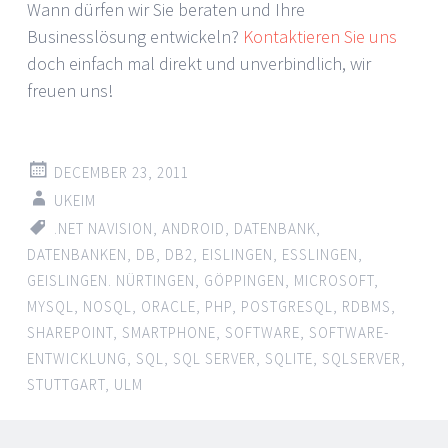
Wann dürfen wir Sie beraten und Ihre
Businesslösung entwickeln?
Kontaktieren Sie uns
doch einfach mal direkt und unverbindlich, wir
freuen uns!
DECEMBER 23, 2011
UKEIM
.NET NAVISION
,
ANDROID
,
DATENBANK
,
DATENBANKEN
,
DB
,
DB2
,
EISLINGEN
,
ESSLINGEN
,
GEISLINGEN. NÜRTINGEN
,
GÖPPINGEN
,
MICROSOFT
,
MYSQL
,
NOSQL
,
ORACLE
,
PHP
,
POSTGRESQL
,
RDBMS
,
SHAREPOINT
,
SMARTPHONE
,
SOFTWARE
,
SOFTWARE-
ENTWICKLUNG
,
SQL
,
SQL SERVER
,
SQLITE
,
SQLSERVER
,
STUTTGART
,
ULM