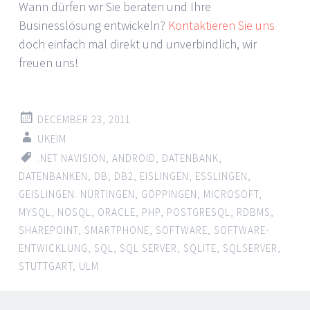
Wann dürfen wir Sie beraten und Ihre
Businesslösung entwickeln?
Kontaktieren Sie uns
doch einfach mal direkt und unverbindlich, wir
freuen uns!
DECEMBER 23, 2011
UKEIM
.NET NAVISION
,
ANDROID
,
DATENBANK
,
DATENBANKEN
,
DB
,
DB2
,
EISLINGEN
,
ESSLINGEN
,
GEISLINGEN. NÜRTINGEN
,
GÖPPINGEN
,
MICROSOFT
,
MYSQL
,
NOSQL
,
ORACLE
,
PHP
,
POSTGRESQL
,
RDBMS
,
SHAREPOINT
,
SMARTPHONE
,
SOFTWARE
,
SOFTWARE-
ENTWICKLUNG
,
SQL
,
SQL SERVER
,
SQLITE
,
SQLSERVER
,
STUTTGART
,
ULM