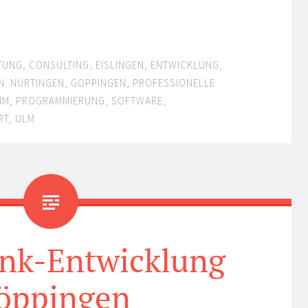
TUNG
,
CONSULTING
,
EISLINGEN
,
ENTWICKLUNG
,
N. NÜRTINGEN
,
GÖPPINGEN
,
PROFESSIONELLE
MM
,
PROGRAMMIERUNG
,
SOFTWARE
,
RT
,
ULM
nk-Entwicklung
öppingen