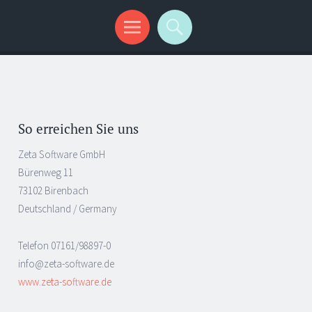
So erreichen Sie uns
Zeta Software GmbH
Bürenweg 11
73102 Birenbach
Deutschland / Germany
Telefon 07161/98897-0
info@zeta-software.de
www.zeta-software.de