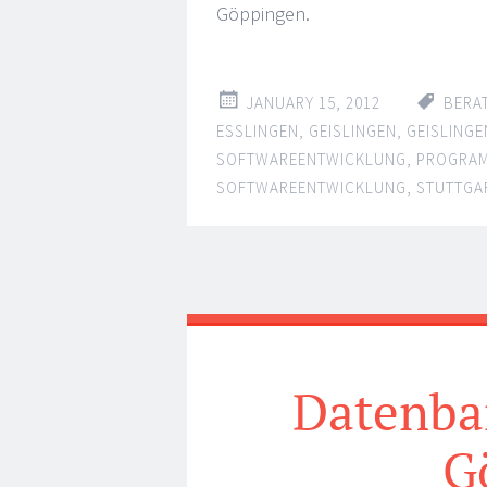
Göppingen.
JANUARY 15, 2012
BERA
ESSLINGEN
,
GEISLINGEN
,
GEISLINGE
SOFTWAREENTWICKLUNG
,
PROGRA
SOFTWAREENTWICKLUNG
,
STUTTGA
Datenba
G