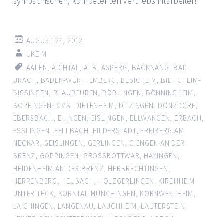
sympathischen, kompetenten Vertriebsmitarbeiter!
AUGUST 29, 2012
UKEIM
AALEN
,
AICHTAL
,
ALB
,
ASPERG
,
BACKNANG
,
BAD
URACH
,
BADEN-WÜRTTEMBERG
,
BESIGHEIM
,
BIETIGHEIM-
BISSINGEN
,
BLAUBEUREN
,
BÖBLINGEN
,
BÖNNINGHEIM
,
BOPFINGEN
,
CMS
,
DIETENHEIM
,
DITZINGEN
,
DONZDORF
,
EBERSBACH
,
EHINGEN
,
EISLINGEN
,
ELLWANGEN
,
ERBACH
,
ESSLINGEN
,
FELLBACH
,
FILDERSTADT
,
FREIBERG AM
NECKAR
,
GEISLINGEN
,
GERLINGEN
,
GIENGEN AN DER
BRENZ
,
GÖPPINGEN
,
GROSSBOTTWAR
,
HAYINGEN
,
HEIDENHEIM AN DER BRENZ
,
HERBRECHTINGEN
,
HERRENBERG
,
HEUBACH
,
HOLZGERLINGEN
,
KIRCHHEIM
UNTER TECK
,
KORNTAL-MÜNCHINGEN
,
KORNWESTHEIM
,
LAICHINGEN
,
LANGENAU
,
LAUCHHEIM
,
LAUTERSTEIN
,