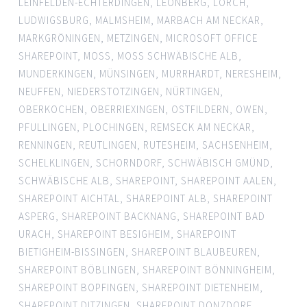
LEINFELDEN-ECHTERDINGEN
,
LEONBERG
,
LORCH
,
LUDWIGSBURG
,
MALMSHEIM
,
MARBACH AM NECKAR
,
MARKGRÖNINGEN
,
METZINGEN
,
MICROSOFT OFFICE
SHAREPOINT
,
MOSS
,
MOSS SCHWÄBISCHE ALB
,
MUNDERKINGEN
,
MÜNSINGEN
,
MURRHARDT
,
NERESHEIM
,
NEUFFEN
,
NIEDERSTOTZINGEN
,
NÜRTINGEN
,
OBERKOCHEN
,
OBERRIEXINGEN
,
OSTFILDERN
,
OWEN
,
PFULLINGEN
,
PLOCHINGEN
,
REMSECK AM NECKAR
,
RENNINGEN
,
REUTLINGEN
,
RUTESHEIM
,
SACHSENHEIM
,
SCHELKLINGEN
,
SCHORNDORF
,
SCHWÄBISCH GMÜND
,
SCHWÄBISCHE ALB
,
SHAREPOINT
,
SHAREPOINT AALEN
,
SHAREPOINT AICHTAL
,
SHAREPOINT ALB
,
SHAREPOINT
ASPERG
,
SHAREPOINT BACKNANG
,
SHAREPOINT BAD
URACH
,
SHAREPOINT BESIGHEIM
,
SHAREPOINT
BIETIGHEIM-BISSINGEN
,
SHAREPOINT BLAUBEUREN
,
SHAREPOINT BÖBLINGEN
,
SHAREPOINT BÖNNINGHEIM
,
SHAREPOINT BOPFINGEN
,
SHAREPOINT DIETENHEIM
,
SHAREPOINT DITZINGEN
,
SHAREPOINT DONZDORF
,