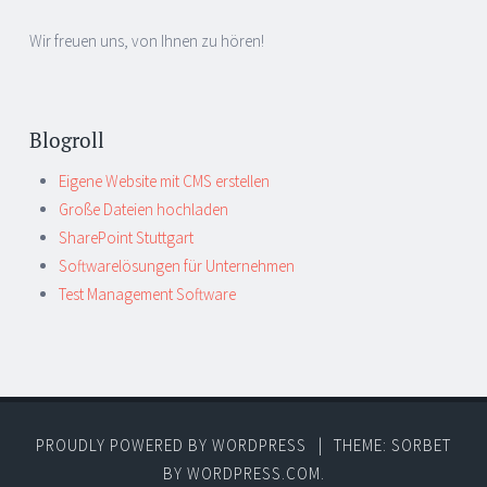
Wir freuen uns, von Ihnen zu hören!
Blogroll
Eigene Website mit CMS erstellen
Große Dateien hochladen
SharePoint Stuttgart
Softwarelösungen für Unternehmen
Test Management Software
PROUDLY POWERED BY WORDPRESS
|
THEME: SORBET
BY
WORDPRESS.COM
.