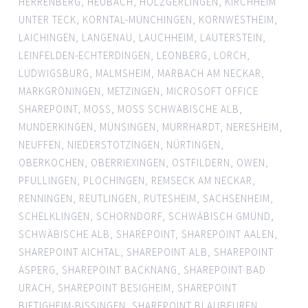
HERRENBERG
,
HEUBACH
,
HOLZGERLINGEN
,
KIRCHHEIM
UNTER TECK
,
KORNTAL-MÜNCHINGEN
,
KORNWESTHEIM
,
LAICHINGEN
,
LANGENAU
,
LAUCHHEIM
,
LAUTERSTEIN
,
LEINFELDEN-ECHTERDINGEN
,
LEONBERG
,
LORCH
,
LUDWIGSBURG
,
MALMSHEIM
,
MARBACH AM NECKAR
,
MARKGRÖNINGEN
,
METZINGEN
,
MICROSOFT OFFICE
SHAREPOINT
,
MOSS
,
MOSS SCHWÄBISCHE ALB
,
MUNDERKINGEN
,
MÜNSINGEN
,
MURRHARDT
,
NERESHEIM
,
NEUFFEN
,
NIEDERSTOTZINGEN
,
NÜRTINGEN
,
OBERKOCHEN
,
OBERRIEXINGEN
,
OSTFILDERN
,
OWEN
,
PFULLINGEN
,
PLOCHINGEN
,
REMSECK AM NECKAR
,
RENNINGEN
,
REUTLINGEN
,
RUTESHEIM
,
SACHSENHEIM
,
SCHELKLINGEN
,
SCHORNDORF
,
SCHWÄBISCH GMÜND
,
SCHWÄBISCHE ALB
,
SHAREPOINT
,
SHAREPOINT AALEN
,
SHAREPOINT AICHTAL
,
SHAREPOINT ALB
,
SHAREPOINT
ASPERG
,
SHAREPOINT BACKNANG
,
SHAREPOINT BAD
URACH
,
SHAREPOINT BESIGHEIM
,
SHAREPOINT
BIETIGHEIM-BISSINGEN
,
SHAREPOINT BLAUBEUREN
,