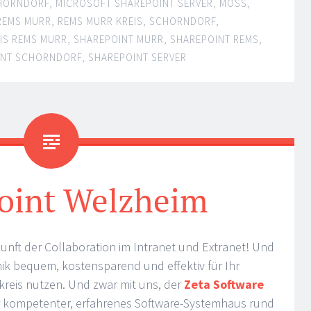
CHORNDORF
,
MICROSOFT SHAREPOINT SERVER
,
MOSS
,
REMS MURR
,
REMS MURR KREIS
,
SCHORNDORF
,
IS REMS MURR
,
SHAREPOINT MURR
,
SHAREPOINT REMS
,
INT SCHORNDORF
,
SHAREPOINT SERVER
oint Welzheim
kunft der Collaboration im Intranet und Extranet! Und
nik bequem, kostensparend und effektiv für Ihr
eis nutzen. Und zwar mit uns, der
Zeta Software
Ihr kompetenter, erfahrenes Software-Systemhaus rund