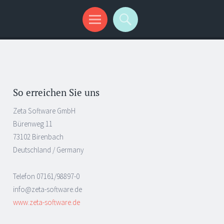
So erreichen Sie uns
Zeta Software GmbH
Bürenweg 11
73102 Birenbach
Deutschland / Germany
Telefon 07161/98897-0
info@zeta-software.de
www.zeta-software.de