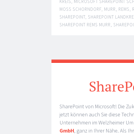
KREIS
,
MICROSOFT SHAREPOINT S
MOSS SCHORNDORF
,
MURR
,
REMS
,
SHAREPOINT
,
SHAREPOINT LANDKRE
SHAREPOINT REMS MURR
,
SHAREPO
ShareP
SharePoint von Microsoft! Die Zu
jetzt können auch Sie diese Tech
Unternehmen im Welzheimer Umkr
GmbH
, ganz in Ihrer Nähe. Als 