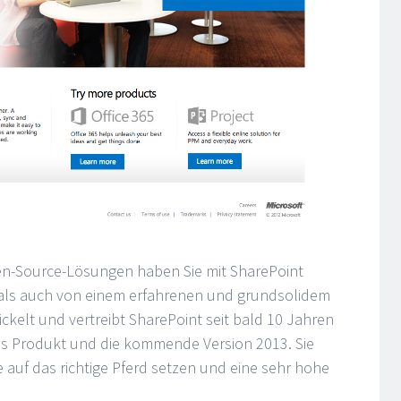
pen-Source-Lösungen haben Sie mit SharePoint
m als auch von einem erfahrenen und grundsolidem
ickelt und vertreibt SharePoint seit bald 10 Jahren
 das Produkt und die kommende Version 2013. Sie
e auf das richtige Pferd setzen und eine sehr hohe