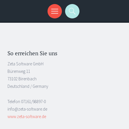
So erreichen Sie uns
Zeta Software GmbH
Bürenweg 11
73102 Birenbach
Deutschland / Germany
Telefon 07161/98897-0
info@zeta-software.de
www.zeta-software.de