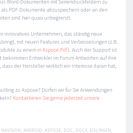
 aus Word-Dokumenten mit Seriendruckfeldern zu
nd als PDF-Dokumente abzuspeichern oder an den
iten sind hier quasi unbegrenzt.
sehr innovatives Unternehmen, das ständig neue
sbringt, mit neuen Features und Verbesserungen (z.B.
odukte zu einem in
Aspose.Pdf
). Auch der Support ist
eit bekommen Entwickler im Forum Antworten auf ihre
 dass der Hersteller wirklich ein Interesse daran hat,
sulting zu Aspose? Dürfen wir für Sie Anwendungen
ckeln?
Kontaktieren Sie gerne jederzeit unsere
T NAVISION
,
ANDROID
,
ASPOSE
,
DOC
,
DOCX
,
EISLINGEN
,