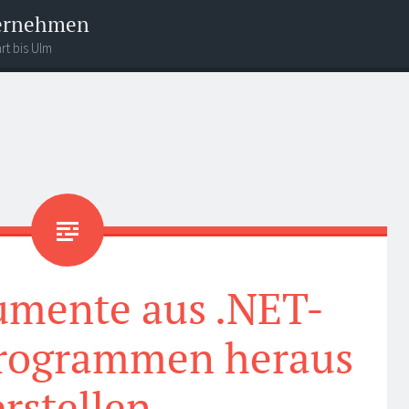
ternehmen
rt bis Ulm
mente aus .NET-
Programmen heraus
erstellen