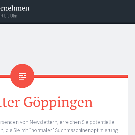
ternehmen
rt bis Ulm
tter Göppingen
ersenden von Newslettern, erreichen Sie potentielle
, die Sie mit “normaler” Suchmaschinenoptimierung