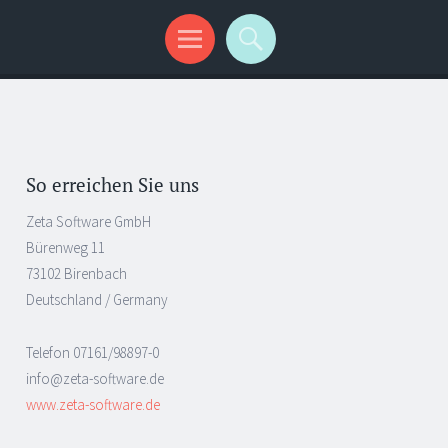
So erreichen Sie uns
Zeta Software GmbH
Bürenweg 11
73102 Birenbach
Deutschland / Germany
Telefon 07161/98897-0
info@zeta-software.de
www.zeta-software.de