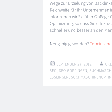
Wege zur Erzielung von Backlink
Reichweite für Ihr Unternehmen i
informieren wir Sie über OnPage-
Optimierung, so dass Sie effektiv
schneller und besser an den Man
Neugierig geworden?
Termin vere
SEPTEMBER 27, 2012
UKE
SEO
,
SEO GÖPPINGEN
,
SUCHMASCHI
ESSLINGEN
,
SUCHMASCHINENOPTIM
Post
←
→