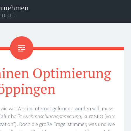
ternehmen
rt bis Ulm
inen Optimierung
öppingen
 wie wir: Wer im Internet gefunden werden will, muss
dafür heißt
Suchmaschinenoptimierung
, kurz SEO (vom
zation”). Doch die große Frage ist immer, was und wie