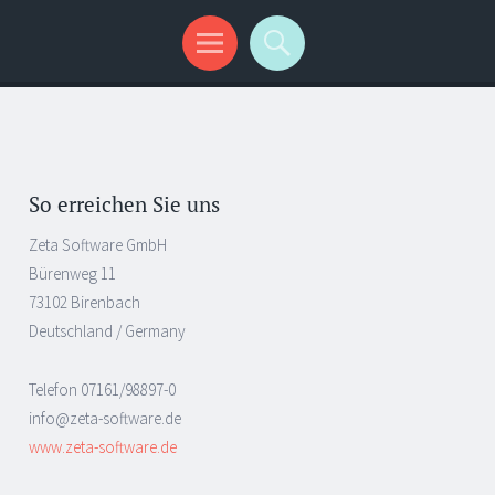
So erreichen Sie uns
Zeta Software GmbH
Bürenweg 11
73102 Birenbach
Deutschland / Germany
Telefon 07161/98897-0
info@zeta-software.de
www.zeta-software.de