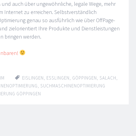
s und auch über ungewöhnliche, legale Wege, mehr
m Internet zu erreichen. Selbstverständlich
Optimierung genau so ausführlich wie über OffPage-
 und zielorientiert Ihre Produkte und Dienstleistungen
n bringen werden.
inbaren!
IM
EISLINGEN
,
ESSLINGEN
,
GÖPPINGEN
,
SALACH
,
NENOPTIMIERUNG
,
SUCHMASCHINENOPTIMIERUNG
IERUNG GÖPPINGEN