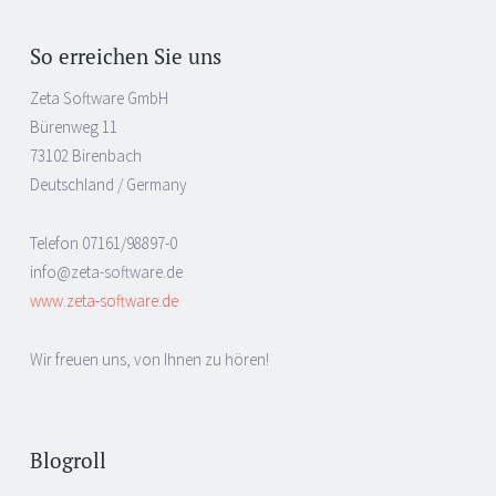
Post
←
→
navigation
So erreichen Sie uns
Zeta Software GmbH
Bürenweg 11
73102 Birenbach
Deutschland / Germany
Telefon 07161/98897-0
info@zeta-software.de
www.zeta-software.de
Wir freuen uns, von Ihnen zu hören!
Blogroll