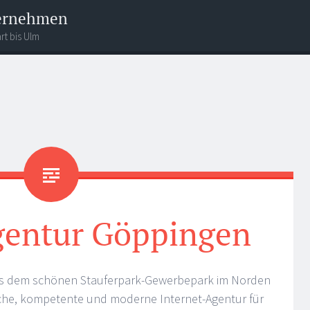
ternehmen
rt bis Ulm
gentur Göppingen
s dem schönen Stauferpark-Gewerbepark im Norden
che, kompetente und moderne Internet-Agentur für