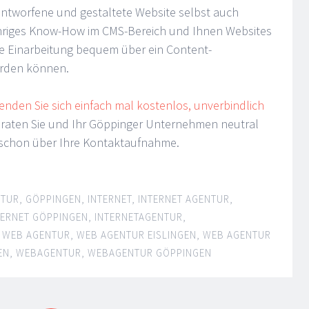
entworfene und gestaltete Website selbst auch
ähriges Know-How im CMS-Bereich und Ihnen Websites
ne Einarbeitung bequem über ein Content-
rden können.
enden Sie sich einfach mal kostenlos, unverbindlich
beraten Sie und Ihr Göppinger Unternehmen neutral
schon über Ihre Kontaktaufnahme.
NTUR
,
GÖPPINGEN
,
INTERNET
,
INTERNET AGENTUR
,
TERNET GÖPPINGEN
,
INTERNETAGENTUR
,
,
WEB AGENTUR
,
WEB AGENTUR EISLINGEN
,
WEB AGENTUR
EN
,
WEBAGENTUR
,
WEBAGENTUR GÖPPINGEN