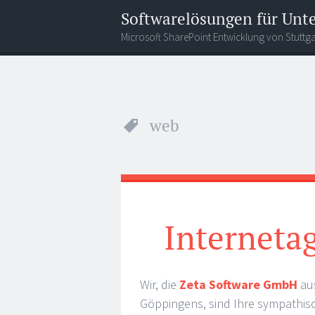
Softwarelösungen für Un
Microsoft SharePoint Entwicklung von Stuttga
Menu
Search
web
Interneta
Wir, die
Zeta Software GmbH
au
Göppingens, sind Ihre sympathis