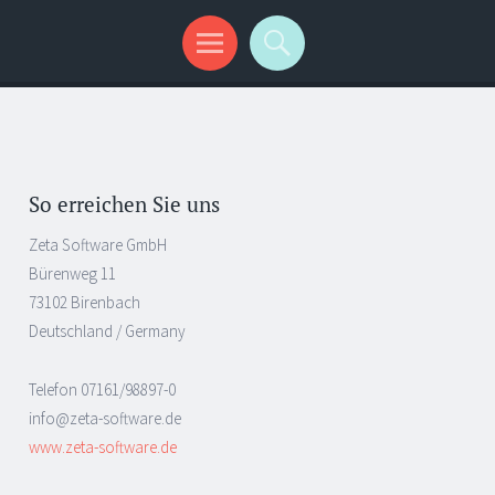
So erreichen Sie uns
Zeta Software GmbH
Bürenweg 11
73102 Birenbach
Deutschland / Germany
Telefon 07161/98897-0
info@zeta-software.de
www.zeta-software.de