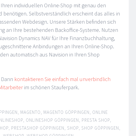
Ihren individuellen Online-Shop mit genau den
 benötigen. Selbstverständlich erscheint das alles in
passenden Webdesign. Unsere Stärken befinden sich
ung an Ihre bestehenden Backoffice-Systeme. Nutzen
t Navision Dynamics NAV für Ihre Finanzbuchhaltung,
 zugeschnittene Anbindungen an Ihren Online-Shop.
nden automatisch aus Navision in Ihren Shop
? Dann
kontaktieren Sie einfach mal unverbindlich
itarbeiter
im schönen Stauferpark.
PPINGEN
,
MAGENTO
,
MAGENTO GÖPPINGEN
,
ONLINE
NLINESHOP
,
ONLINESHOP GÖPPINGEN
,
PRESTA SHOP
,
SHOP
,
PRESTASHOP GÖPPINGEN
,
SHOP
,
SHOP GÖPPINGEN
,
N
,
WEBSHOP
,
WEBSHOP GÖPPINGEN