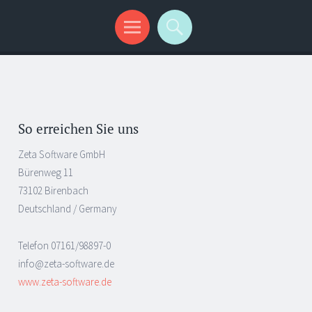
So erreichen Sie uns
Zeta Software GmbH
Bürenweg 11
73102 Birenbach
Deutschland / Germany
Telefon 07161/98897-0
info@zeta-software.de
www.zeta-software.de