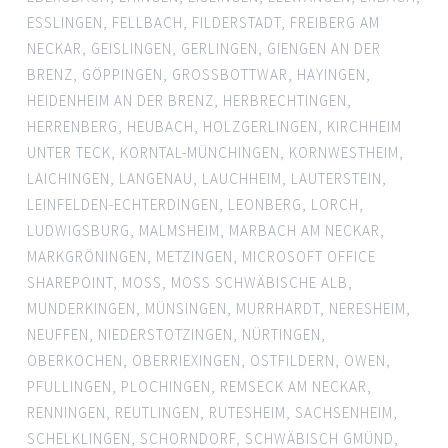
ESSLINGEN
,
FELLBACH
,
FILDERSTADT
,
FREIBERG AM
NECKAR
,
GEISLINGEN
,
GERLINGEN
,
GIENGEN AN DER
BRENZ
,
GÖPPINGEN
,
GROSSBOTTWAR
,
HAYINGEN
,
HEIDENHEIM AN DER BRENZ
,
HERBRECHTINGEN
,
HERRENBERG
,
HEUBACH
,
HOLZGERLINGEN
,
KIRCHHEIM
UNTER TECK
,
KORNTAL-MÜNCHINGEN
,
KORNWESTHEIM
,
LAICHINGEN
,
LANGENAU
,
LAUCHHEIM
,
LAUTERSTEIN
,
LEINFELDEN-ECHTERDINGEN
,
LEONBERG
,
LORCH
,
LUDWIGSBURG
,
MALMSHEIM
,
MARBACH AM NECKAR
,
MARKGRÖNINGEN
,
METZINGEN
,
MICROSOFT OFFICE
SHAREPOINT
,
MOSS
,
MOSS SCHWÄBISCHE ALB
,
MUNDERKINGEN
,
MÜNSINGEN
,
MURRHARDT
,
NERESHEIM
,
NEUFFEN
,
NIEDERSTOTZINGEN
,
NÜRTINGEN
,
OBERKOCHEN
,
OBERRIEXINGEN
,
OSTFILDERN
,
OWEN
,
PFULLINGEN
,
PLOCHINGEN
,
REMSECK AM NECKAR
,
RENNINGEN
,
REUTLINGEN
,
RUTESHEIM
,
SACHSENHEIM
,
SCHELKLINGEN
,
SCHORNDORF
,
SCHWÄBISCH GMÜND
,