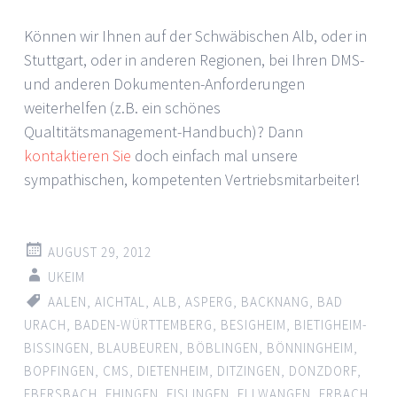
Können wir Ihnen auf der Schwäbischen Alb, oder in
Stuttgart, oder in anderen Regionen, bei Ihren DMS-
und anderen Dokumenten-Anforderungen
weiterhelfen (z.B. ein schönes
Qualtitätsmanagement-Handbuch)? Dann
kontaktieren Sie
doch einfach mal unsere
sympathischen, kompetenten Vertriebsmitarbeiter!
AUGUST 29, 2012
UKEIM
AALEN
,
AICHTAL
,
ALB
,
ASPERG
,
BACKNANG
,
BAD
URACH
,
BADEN-WÜRTTEMBERG
,
BESIGHEIM
,
BIETIGHEIM-
BISSINGEN
,
BLAUBEUREN
,
BÖBLINGEN
,
BÖNNINGHEIM
,
BOPFINGEN
,
CMS
,
DIETENHEIM
,
DITZINGEN
,
DONZDORF
,
EBERSBACH
,
EHINGEN
,
EISLINGEN
,
ELLWANGEN
,
ERBACH
,