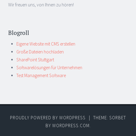
Wir freuen uns, von Ihnen zu hören!
Blogroll
Eigene Website mit CMS erstellen
Große Dateien hochladen
SharePoint Stuttgart
Softwarelösungen für Unternehmen
Test Management Software
PROUDLY POWERED BY WORDPRESS
|
THEME: SORBET
BY
WORDPRESS.COM
.