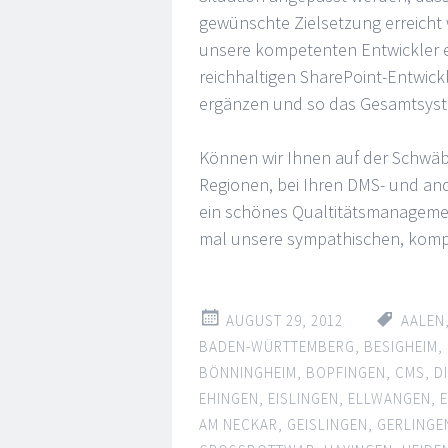
gewünschte Zielsetzung erreicht
unsere kompetenten Entwickler el
reichhaltigen SharePoint-Entwic
ergänzen und so das Gesamtsyste
Können wir Ihnen auf der Schwäbi
Regionen, bei Ihren DMS- und an
ein schönes Qualtitätsmanagem
mal unsere sympathischen, kompe
AUGUST 29, 2012
AALEN
BADEN-WÜRTTEMBERG
,
BESIGHEIM
,
BÖNNINGHEIM
,
BOPFINGEN
,
CMS
,
D
EHINGEN
,
EISLINGEN
,
ELLWANGEN
,
AM NECKAR
,
GEISLINGEN
,
GERLINGE