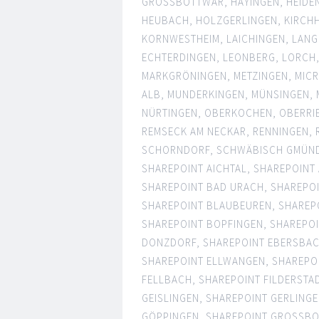
GROSSBOTTWAR
,
HAYINGEN
,
HEIDE
HEUBACH
,
HOLZGERLINGEN
,
KIRCHH
KORNWESTHEIM
,
LAICHINGEN
,
LANG
ECHTERDINGEN
,
LEONBERG
,
LORCH
MARKGRÖNINGEN
,
METZINGEN
,
MICR
ALB
,
MUNDERKINGEN
,
MÜNSINGEN
,
NÜRTINGEN
,
OBERKOCHEN
,
OBERRI
REMSECK AM NECKAR
,
RENNINGEN
,
SCHORNDORF
,
SCHWÄBISCH GMÜN
SHAREPOINT AICHTAL
,
SHAREPOINT
SHAREPOINT BAD URACH
,
SHAREPOI
SHAREPOINT BLAUBEUREN
,
SHAREP
SHAREPOINT BOPFINGEN
,
SHAREPOI
DONZDORF
,
SHAREPOINT EBERSBA
SHAREPOINT ELLWANGEN
,
SHAREPO
FELLBACH
,
SHAREPOINT FILDERSTA
GEISLINGEN
,
SHAREPOINT GERLING
GÖPPINGEN
,
SHAREPOINT GROSSBO