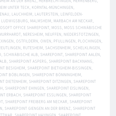
NHEIM AN DER BRENZ
,
HERBRECHTINGEN
,
HERRENBERG
,
EIM UNTER TECK
,
KORNTAL-MÜNCHINGEN
,
ENAU
,
LAUCHHEIM
,
LAUTERSTEIN
,
LEINFELDEN-
,
LUDWIGSBURG
,
MALMSHEIM
,
MARBACH AM NECKAR
,
OSOFT OFFICE SHAREPOINT
,
MOSS
,
MOSS SCHWÄBISCHE
MURRHARDT
,
NERESHEIM
,
NEUFFEN
,
NIEDERSTOTZINGEN
,
EXINGEN
,
OSTFILDERN
,
OWEN
,
PFULLINGEN
,
PLOCHINGEN
,
REUTLINGEN
,
RUTESHEIM
,
SACHSENHEIM
,
SCHELKLINGEN
,
D
,
SCHWÄBISCHE ALB
,
SHAREPOINT
,
SHAREPOINT AALEN
,
 ALB
,
SHAREPOINT ASPERG
,
SHAREPOINT BACKNANG
,
NT BESIGHEIM
,
SHAREPOINT BIETIGHEIM-BISSINGEN
,
OINT BÖBLINGEN
,
SHAREPOINT BÖNNINGHEIM
,
NT DIETENHEIM
,
SHAREPOINT DITZINGEN
,
SHAREPOINT
CH
,
SHAREPOINT EHINGEN
,
SHAREPOINT EISLINGEN
,
INT ERBACH
,
SHAREPOINT ESSLINGEN
,
SHAREPOINT
DT
,
SHAREPOINT FREIBERG AM NECKAR
,
SHAREPOINT
EN
,
SHAREPOINT GIENGEN AN DER BRENZ
,
SHAREPOINT
TTWAR
,
SHAREPOINT HAYINGEN
,
SHAREPOINT