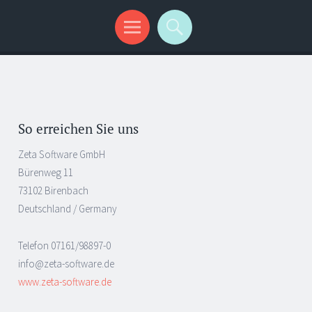
So erreichen Sie uns
Zeta Software GmbH
Bürenweg 11
73102 Birenbach
Deutschland / Germany
Telefon 07161/98897-0
info@zeta-software.de
www.zeta-software.de