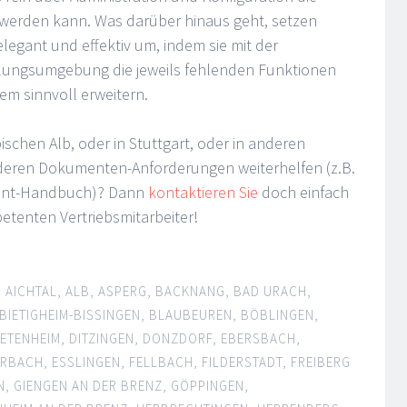
 werden kann. Was darüber hinaus geht, setzen
egant und effektiv um, indem sie mit der
klungsumgebung die jeweils fehlenden Funktionen
m sinnvoll erweitern.
schen Alb, oder in Stuttgart, oder in anderen
deren Dokumenten-Anforderungen weiterhelfen (z.B.
ent-Handbuch)? Dann
kontaktieren Sie
doch einfach
tenten Vertriebsmitarbeiter!
,
AICHTAL
,
ALB
,
ASPERG
,
BACKNANG
,
BAD URACH
,
BIETIGHEIM-BISSINGEN
,
BLAUBEUREN
,
BÖBLINGEN
,
IETENHEIM
,
DITZINGEN
,
DONZDORF
,
EBERSBACH
,
ERBACH
,
ESSLINGEN
,
FELLBACH
,
FILDERSTADT
,
FREIBERG
N
,
GIENGEN AN DER BRENZ
,
GÖPPINGEN
,