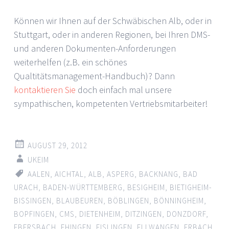
Können wir Ihnen auf der Schwäbischen Alb, oder in
Stuttgart, oder in anderen Regionen, bei Ihren DMS-
und anderen Dokumenten-Anforderungen
weiterhelfen (z.B. ein schönes
Qualtitätsmanagement-Handbuch)? Dann
kontaktieren Sie
doch einfach mal unsere
sympathischen, kompetenten Vertriebsmitarbeiter!
AUGUST 29, 2012
UKEIM
AALEN
,
AICHTAL
,
ALB
,
ASPERG
,
BACKNANG
,
BAD
URACH
,
BADEN-WÜRTTEMBERG
,
BESIGHEIM
,
BIETIGHEIM-
BISSINGEN
,
BLAUBEUREN
,
BÖBLINGEN
,
BÖNNINGHEIM
,
BOPFINGEN
,
CMS
,
DIETENHEIM
,
DITZINGEN
,
DONZDORF
,
EBERSBACH
,
EHINGEN
,
EISLINGEN
,
ELLWANGEN
,
ERBACH
,