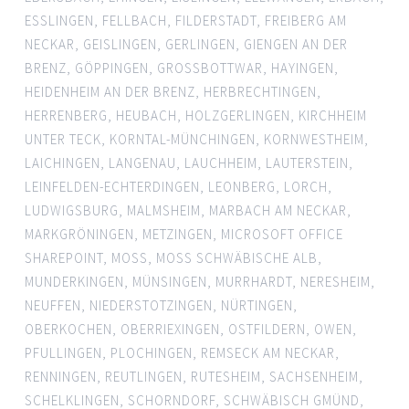
ESSLINGEN
,
FELLBACH
,
FILDERSTADT
,
FREIBERG AM
NECKAR
,
GEISLINGEN
,
GERLINGEN
,
GIENGEN AN DER
BRENZ
,
GÖPPINGEN
,
GROSSBOTTWAR
,
HAYINGEN
,
HEIDENHEIM AN DER BRENZ
,
HERBRECHTINGEN
,
HERRENBERG
,
HEUBACH
,
HOLZGERLINGEN
,
KIRCHHEIM
UNTER TECK
,
KORNTAL-MÜNCHINGEN
,
KORNWESTHEIM
,
LAICHINGEN
,
LANGENAU
,
LAUCHHEIM
,
LAUTERSTEIN
,
LEINFELDEN-ECHTERDINGEN
,
LEONBERG
,
LORCH
,
LUDWIGSBURG
,
MALMSHEIM
,
MARBACH AM NECKAR
,
MARKGRÖNINGEN
,
METZINGEN
,
MICROSOFT OFFICE
SHAREPOINT
,
MOSS
,
MOSS SCHWÄBISCHE ALB
,
MUNDERKINGEN
,
MÜNSINGEN
,
MURRHARDT
,
NERESHEIM
,
NEUFFEN
,
NIEDERSTOTZINGEN
,
NÜRTINGEN
,
OBERKOCHEN
,
OBERRIEXINGEN
,
OSTFILDERN
,
OWEN
,
PFULLINGEN
,
PLOCHINGEN
,
REMSECK AM NECKAR
,
RENNINGEN
,
REUTLINGEN
,
RUTESHEIM
,
SACHSENHEIM
,
SCHELKLINGEN
,
SCHORNDORF
,
SCHWÄBISCH GMÜND
,