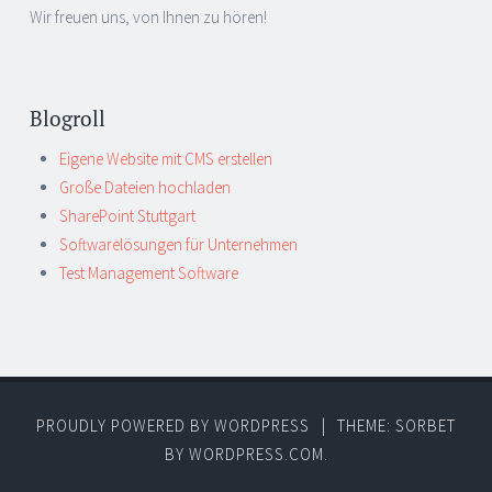
Wir freuen uns, von Ihnen zu hören!
Blogroll
Eigene Website mit CMS erstellen
Große Dateien hochladen
SharePoint Stuttgart
Softwarelösungen für Unternehmen
Test Management Software
PROUDLY POWERED BY WORDPRESS
|
THEME: SORBET
BY
WORDPRESS.COM
.