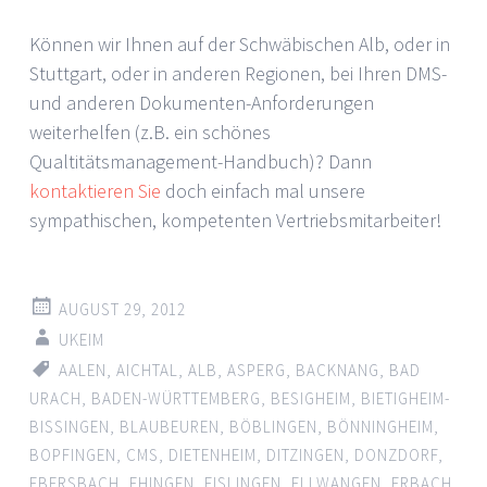
Können wir Ihnen auf der Schwäbischen Alb, oder in
Stuttgart, oder in anderen Regionen, bei Ihren DMS-
und anderen Dokumenten-Anforderungen
weiterhelfen (z.B. ein schönes
Qualtitätsmanagement-Handbuch)? Dann
kontaktieren Sie
doch einfach mal unsere
sympathischen, kompetenten Vertriebsmitarbeiter!
AUGUST 29, 2012
UKEIM
AALEN
,
AICHTAL
,
ALB
,
ASPERG
,
BACKNANG
,
BAD
URACH
,
BADEN-WÜRTTEMBERG
,
BESIGHEIM
,
BIETIGHEIM-
BISSINGEN
,
BLAUBEUREN
,
BÖBLINGEN
,
BÖNNINGHEIM
,
BOPFINGEN
,
CMS
,
DIETENHEIM
,
DITZINGEN
,
DONZDORF
,
EBERSBACH
,
EHINGEN
,
EISLINGEN
,
ELLWANGEN
,
ERBACH
,