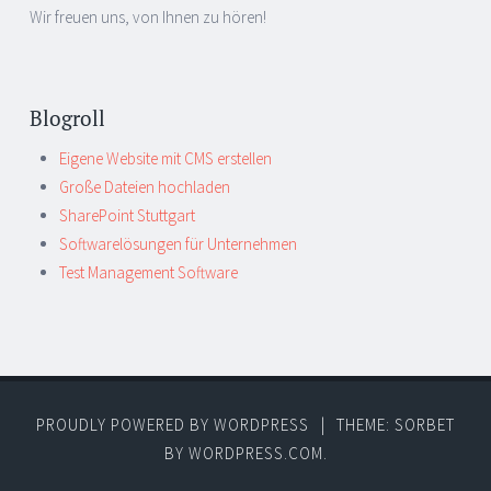
Wir freuen uns, von Ihnen zu hören!
Blogroll
Eigene Website mit CMS erstellen
Große Dateien hochladen
SharePoint Stuttgart
Softwarelösungen für Unternehmen
Test Management Software
PROUDLY POWERED BY WORDPRESS
|
THEME: SORBET
BY
WORDPRESS.COM
.