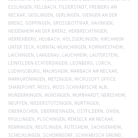
ESSLINGEN
,
FELLBACH
,
FILDERSTADT
,
FREIBERG AM
NECKAR
,
GEISLINGEN
,
GERLINGEN
,
GIENGEN AN DER
BRENZ
,
GÖPPINGEN
,
GROSSBOTTWAR
,
HAYINGEN
,
HEIDENHEIM AN DER BRENZ
,
HERBRECHTINGEN
,
HERRENBERG
,
HEUBACH
,
HOLZGERLINGEN
,
KIRCHHEIM
UNTER TECK
,
KORNTAL-MÜNCHINGEN
,
KORNWESTHEIM
,
LAICHINGEN
,
LANGENAU
,
LAUCHHEIM
,
LAUTERSTEIN
,
LEINFELDEN-ECHTERDINGEN
,
LEONBERG
,
LORCH
,
LUDWIGSBURG
,
MALMSHEIM
,
MARBACH AM NECKAR
,
MARKGRÖNINGEN
,
METZINGEN
,
MICROSOFT OFFICE
SHAREPOINT
,
MOSS
,
MOSS SCHWÄBISCHE ALB
,
MUNDERKINGEN
,
MÜNSINGEN
,
MURRHARDT
,
NERESHEIM
,
NEUFFEN
,
NIEDERSTOTZINGEN
,
NÜRTINGEN
,
OBERKOCHEN
,
OBERRIEXINGEN
,
OSTFILDERN
,
OWEN
,
PFULLINGEN
,
PLOCHINGEN
,
REMSECK AM NECKAR
,
RENNINGEN
,
REUTLINGEN
,
RUTESHEIM
,
SACHSENHEIM
,
SCHELKLINGEN
,
SCHORNDORF
,
SCHWÄBISCH GMÜND
,