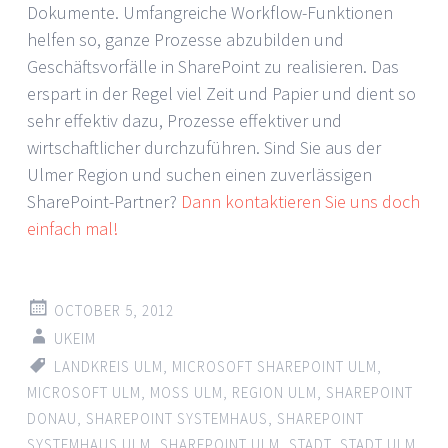
Dokumente. Umfangreiche Workflow-Funktionen
helfen so, ganze Prozesse abzubilden und
Geschäftsvorfälle in SharePoint zu realisieren. Das
erspart in der Regel viel Zeit und Papier und dient so
sehr effektiv dazu, Prozesse effektiver und
wirtschaftlicher durchzuführen. Sind Sie aus der
Ulmer Region und suchen einen zuverlässigen
SharePoint-Partner?
Dann kontaktieren Sie uns doch
einfach mal!
OCTOBER 5, 2012
UKEIM
LANDKREIS ULM
,
MICROSOFT SHAREPOINT ULM
,
MICROSOFT ULM
,
MOSS ULM
,
REGION ULM
,
SHAREPOINT
DONAU
,
SHAREPOINT SYSTEMHAUS
,
SHAREPOINT
SYSTEMHAUS ULM
,
SHAREPOINT ULM
,
STADT
,
STADT ULM
,