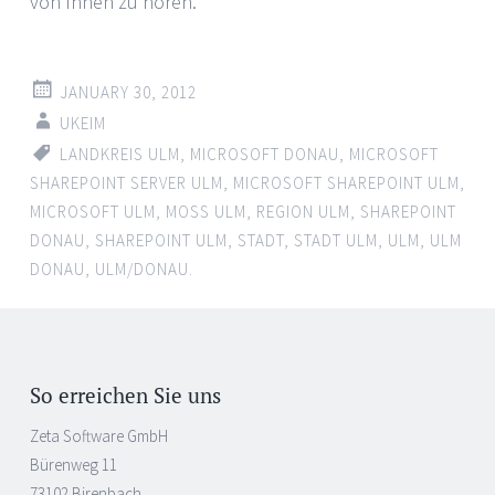
von Ihnen zu hören.
JANUARY 30, 2012
UKEIM
LANDKREIS ULM
,
MICROSOFT DONAU
,
MICROSOFT
SHAREPOINT SERVER ULM
,
MICROSOFT SHAREPOINT ULM
,
MICROSOFT ULM
,
MOSS ULM
,
REGION ULM
,
SHAREPOINT
DONAU
,
SHAREPOINT ULM
,
STADT
,
STADT ULM
,
ULM
,
ULM
DONAU
,
ULM/DONAU.
So erreichen Sie uns
Zeta Software GmbH
Bürenweg 11
73102 Birenbach