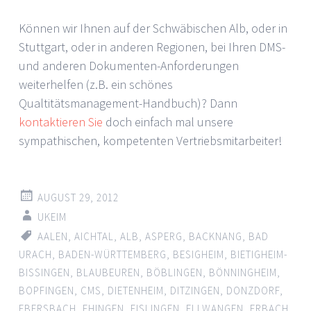
Können wir Ihnen auf der Schwäbischen Alb, oder in
Stuttgart, oder in anderen Regionen, bei Ihren DMS-
und anderen Dokumenten-Anforderungen
weiterhelfen (z.B. ein schönes
Qualtitätsmanagement-Handbuch)? Dann
kontaktieren Sie
doch einfach mal unsere
sympathischen, kompetenten Vertriebsmitarbeiter!
AUGUST 29, 2012
UKEIM
AALEN
,
AICHTAL
,
ALB
,
ASPERG
,
BACKNANG
,
BAD
URACH
,
BADEN-WÜRTTEMBERG
,
BESIGHEIM
,
BIETIGHEIM-
BISSINGEN
,
BLAUBEUREN
,
BÖBLINGEN
,
BÖNNINGHEIM
,
BOPFINGEN
,
CMS
,
DIETENHEIM
,
DITZINGEN
,
DONZDORF
,
EBERSBACH
,
EHINGEN
,
EISLINGEN
,
ELLWANGEN
,
ERBACH
,