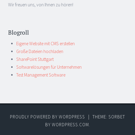
Wir freuen uns, von Ihnen zu hören!
Blogroll
Eigene Website mit CMS erstellen
Große Dateien hochladen
SharePoint Stuttgart
Softwarelösungen für Unternehmen
Test Management Software
PROUDLY POWERED BY WORDPRESS
|
THEME: SORBET
BY
WORDPRESS.COM
.