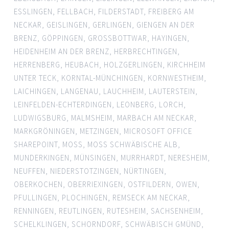
ESSLINGEN
,
FELLBACH
,
FILDERSTADT
,
FREIBERG AM
NECKAR
,
GEISLINGEN
,
GERLINGEN
,
GIENGEN AN DER
BRENZ
,
GÖPPINGEN
,
GROSSBOTTWAR
,
HAYINGEN
,
HEIDENHEIM AN DER BRENZ
,
HERBRECHTINGEN
,
HERRENBERG
,
HEUBACH
,
HOLZGERLINGEN
,
KIRCHHEIM
UNTER TECK
,
KORNTAL-MÜNCHINGEN
,
KORNWESTHEIM
,
LAICHINGEN
,
LANGENAU
,
LAUCHHEIM
,
LAUTERSTEIN
,
LEINFELDEN-ECHTERDINGEN
,
LEONBERG
,
LORCH
,
LUDWIGSBURG
,
MALMSHEIM
,
MARBACH AM NECKAR
,
MARKGRÖNINGEN
,
METZINGEN
,
MICROSOFT OFFICE
SHAREPOINT
,
MOSS
,
MOSS SCHWÄBISCHE ALB
,
MUNDERKINGEN
,
MÜNSINGEN
,
MURRHARDT
,
NERESHEIM
,
NEUFFEN
,
NIEDERSTOTZINGEN
,
NÜRTINGEN
,
OBERKOCHEN
,
OBERRIEXINGEN
,
OSTFILDERN
,
OWEN
,
PFULLINGEN
,
PLOCHINGEN
,
REMSECK AM NECKAR
,
RENNINGEN
,
REUTLINGEN
,
RUTESHEIM
,
SACHSENHEIM
,
SCHELKLINGEN
,
SCHORNDORF
,
SCHWÄBISCH GMÜND
,