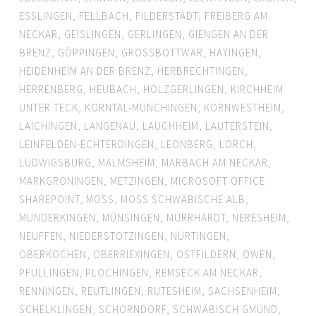
ESSLINGEN
,
FELLBACH
,
FILDERSTADT
,
FREIBERG AM
NECKAR
,
GEISLINGEN
,
GERLINGEN
,
GIENGEN AN DER
BRENZ
,
GÖPPINGEN
,
GROSSBOTTWAR
,
HAYINGEN
,
HEIDENHEIM AN DER BRENZ
,
HERBRECHTINGEN
,
HERRENBERG
,
HEUBACH
,
HOLZGERLINGEN
,
KIRCHHEIM
UNTER TECK
,
KORNTAL-MÜNCHINGEN
,
KORNWESTHEIM
,
LAICHINGEN
,
LANGENAU
,
LAUCHHEIM
,
LAUTERSTEIN
,
LEINFELDEN-ECHTERDINGEN
,
LEONBERG
,
LORCH
,
LUDWIGSBURG
,
MALMSHEIM
,
MARBACH AM NECKAR
,
MARKGRÖNINGEN
,
METZINGEN
,
MICROSOFT OFFICE
SHAREPOINT
,
MOSS
,
MOSS SCHWÄBISCHE ALB
,
MUNDERKINGEN
,
MÜNSINGEN
,
MURRHARDT
,
NERESHEIM
,
NEUFFEN
,
NIEDERSTOTZINGEN
,
NÜRTINGEN
,
OBERKOCHEN
,
OBERRIEXINGEN
,
OSTFILDERN
,
OWEN
,
PFULLINGEN
,
PLOCHINGEN
,
REMSECK AM NECKAR
,
RENNINGEN
,
REUTLINGEN
,
RUTESHEIM
,
SACHSENHEIM
,
SCHELKLINGEN
,
SCHORNDORF
,
SCHWÄBISCH GMÜND
,