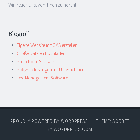
Wir freuen uns, von Ihnen zu hören!
Blogroll
Eigene Website mit CMS erstellen
Große Dateien hochladen
SharePoint Stuttgart
Softwarelösungen für Unternehmen
Test Management Software
PROUDLY POWERED BY WORDPRESS
|
THEME: SORBET
BY
WORDPRESS.COM
.