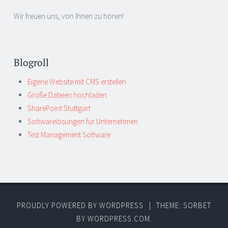
Wir freuen uns, von Ihnen zu hören!
Blogroll
Eigene Website mit CMS erstellen
Große Dateien hochladen
SharePoint Stuttgart
Softwarelösungen für Unternehmen
Test Management Software
PROUDLY POWERED BY WORDPRESS
|
THEME: SORBET
BY
WORDPRESS.COM
.