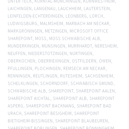
UNTER TECK
,
KORNTAL-MÜNCHINGEN
,
KORNWESTHEIM
,
LAICHINGEN
,
LANGENAU
,
LAUCHHEIM
,
LAUTERSTEIN
,
LEINFELDEN-ECHTERDINGEN
,
LEONBERG
,
LORCH
,
LUDWIGSBURG
,
MALMSHEIM
,
MARBACH AM NECKAR
,
MARKGRÖNINGEN
,
METZINGEN
,
MICROSOFT OFFICE
SHAREPOINT
,
MOSS
,
MOSS SCHWÄBISCHE ALB
,
MUNDERKINGEN
,
MÜNSINGEN
,
MURRHARDT
,
NERESHEIM
,
NEUFFEN
,
NIEDERSTOTZINGEN
,
NÜRTINGEN
,
OBERKOCHEN
,
OBERRIEXINGEN
,
OSTFILDERN
,
OWEN
,
PFULLINGEN
,
PLOCHINGEN
,
REMSECK AM NECKAR
,
RENNINGEN
,
REUTLINGEN
,
RUTESHEIM
,
SACHSENHEIM
,
SCHELKLINGEN
,
SCHORNDORF
,
SCHWÄBISCH GMÜND
,
SCHWÄBISCHE ALB
,
SHAREPOINT
,
SHAREPOINT AALEN
,
SHAREPOINT AICHTAL
,
SHAREPOINT ALB
,
SHAREPOINT
ASPERG
,
SHAREPOINT BACKNANG
,
SHAREPOINT BAD
URACH
,
SHAREPOINT BESIGHEIM
,
SHAREPOINT
BIETIGHEIM-BISSINGEN
,
SHAREPOINT BLAUBEUREN
,
SHAREPOINT BÖBLINGEN
,
SHAREPOINT BÖNNINGHEIM
,