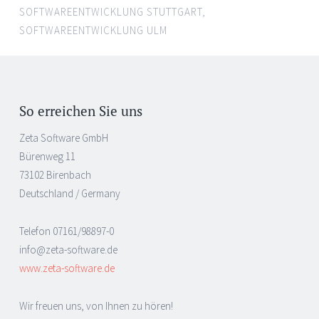
SOFTWAREENTWICKLUNG STUTTGART
,
SOFTWAREENTWICKLUNG ULM
Post
←
→
navigation
So erreichen Sie uns
Zeta Software GmbH
Bürenweg 11
73102 Birenbach
Deutschland / Germany
Telefon 07161/98897-0
info@zeta-software.de
www.zeta-software.de
Wir freuen uns, von Ihnen zu hören!